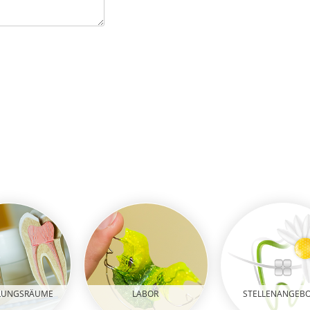
LUNGSRÄUME
LABOR
STELLENANGEB