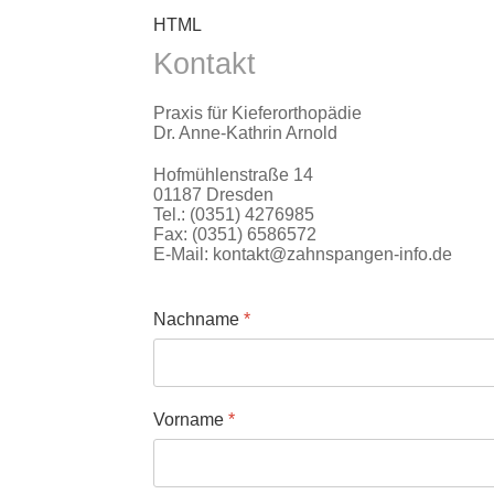
Ausfallrechnung
gemäß §615
HTML
BGB zu stellen. Vielen Dank für Ihr
Kontakt
Verständnis. Ihr Praxisteam
Praxis für Kieferorthopädie
Dr. Anne-Kathrin Arnold
Hofmühlenstraße 14
01187 Dresden
Tel.: (0351) 4276985
Fax: (0351) 6586572
E-Mail: kontakt@zahnspangen-info.de
Nachname
*
Vorname
*