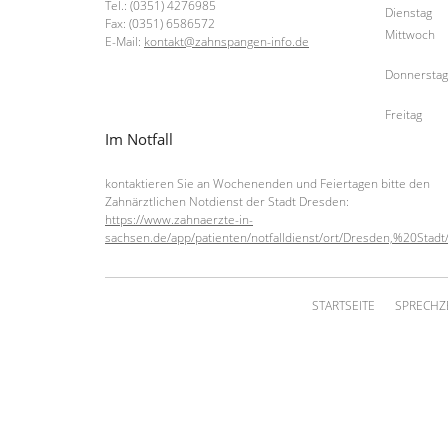
Tel.: (0351) 4276985
Dienstag
Fax: (0351) 6586572
Mittwoch
E-Mail:
kontakt@zahnspangen-info.de
Donnersta
Freitag
Im Notfall
kontaktieren Sie an Wochenenden und Feiertagen bitte den
Zahnärztlichen Notdienst der Stadt Dresden:
https://www.zahnaerzte-in-
sachsen.de/app/patienten/notfalldienst/ort/Dresden,%20Stadt/
STARTSEITE
SPRECHZ