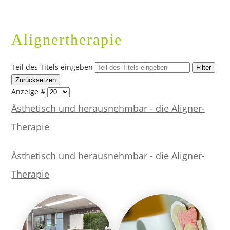
können, sagen Sie diesen
mindestens 24 Stunden vorher
ab. Bei nicht rechtzeitig
Alignertherapie
abgesagten oder nicht
wahrgenommenen Terminen
behalten wir uns vor, eine
Teil des Titels eingeben
Filter
Ausfallrechnung
gemäß §615
Zurücksetzen
BGB zu stellen. Vielen Dank für Ihr
Anzeige #
Verständnis. Ihr Praxisteam
Ästhetisch und herausnehmbar - die Aligner-
Therapie
Ästhetisch und herausnehmbar - die Aligner-
Therapie