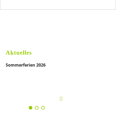
Versäumte Termine
Reparaturen
Liebe Patienten,
In letzter Zeit
Liebe Patienten, bei Repa
sind vermehrt Termine
oder Notfällen melden Sie 
unentschuldigt versäumt
bitte telefonisch in der Pr
worden.
Bitte beachten Sie, dass
Vielen Dank!
vereinbarte Termine ausschließlich
für Sie reserviert sind. Sollten Sie
einen Termin nicht wahrnehmen